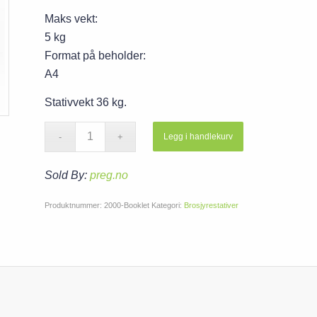
Maks vekt:
5 kg
Format på beholder:
A4
Stativvekt 36 kg.
Legg i handlekurv
Sold By:
preg.no
Produktnummer:
2000-Booklet
Kategori:
Brosjyrestativer