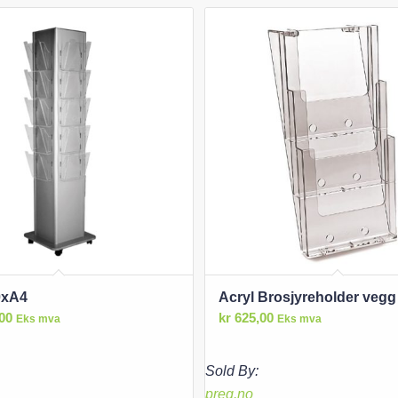
0xA4
Acryl Brosjyreholder vegg
00
kr
625,00
Eks mva
Eks mva
Sold By:
preg.no