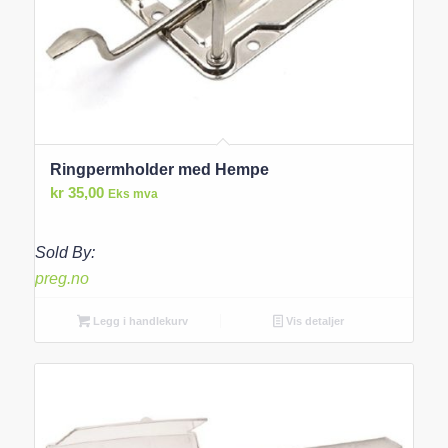
Ringpermholder med Hempe
kr
35,00
Eks mva
Sold By:
preg.no
Legg i handlekurv
Vis detaljer