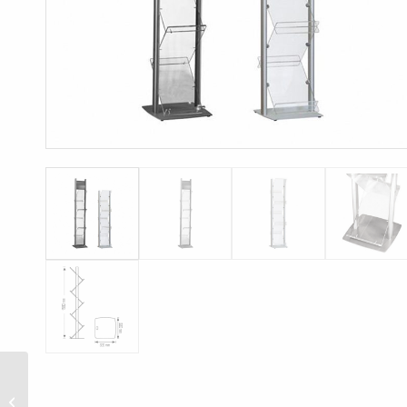
Zik Zak Brosjyrestativ