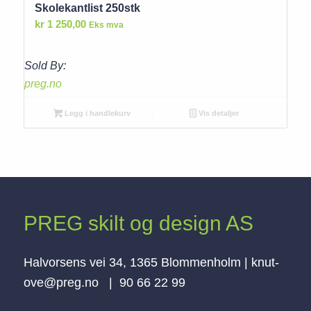
Skolekantlist 250stk
kr
1 250,00
Eks mva
Sold By:
preg.no
Legg i handlekurv
Vis detaljer
PREG skilt og design AS
Halvorsens vei 34, 1365 Blommenholm | knut-
ove@preg.no | 90 66 22 99