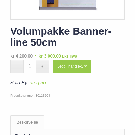
Volumpakke Banner-
line 50cm
Opprinnelig
Nåværende
kr
4 200,00
kr
3 000,00
Eks mva
pris
pris
Legg i handlekurv
var:
er:
kr 4
kr 3
Sold By:
preg.no
200,00.
000,00.
Produktnummer:
30126108
Beskrivelse