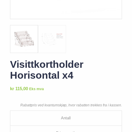
Visittkortholder
Horisontal x4
kr
115,00
Eks mva
Rabattpris ved kvantumskjøp, hvor rabatten trekkes fra i kassen.
Antall