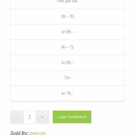
Pris per stk
18 – 35
kr 95,-
36 – 71
kr 85,-
72+
kr 75,-
Legg i handlekurv
Sold By:
preg.no