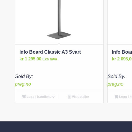
Info Board Classic A3 Svart
Info Boa
kr
1 295,00
kr
2 095,0
Eks mva
Sold By:
Sold By:
preg.no
preg.no
Legg i handlekurv
Vis detaljer
Legg i h