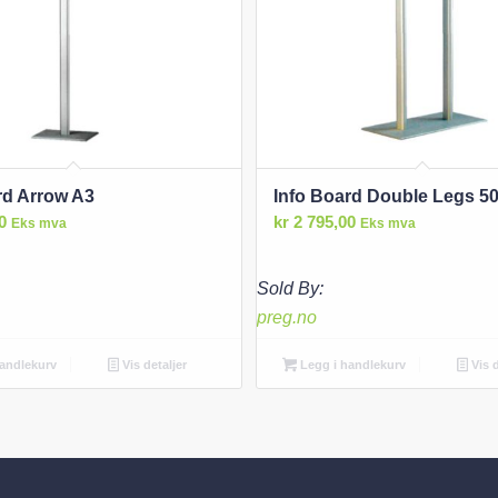
rd Arrow A3
Info Board Double Legs 
0
kr
2 795,00
Eks mva
Eks mva
Sold By:
preg.no
andlekurv
Vis detaljer
Legg i handlekurv
Vis d