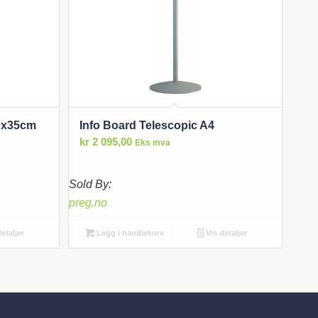
50x35cm
Info Board Telescopic A4
kr
2 095,00
Eks mva
Sold By:
preg.no
etaljer
Legg i handlekurv
Vis detaljer