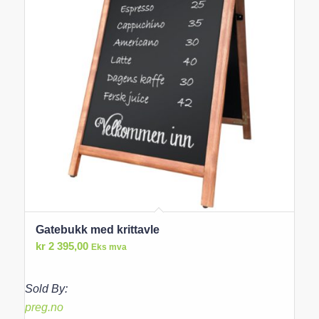
Gatebukk med krittavle
kr
2 395,00
Eks mva
Sold By:
preg.no