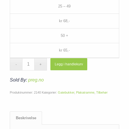
25 – 49
kr 68,-
50 +
kr 65,-
Legg i handlekurv
Sold By:
preg.no
Produktnummer:
2140
Kategorier:
Gatebukker
,
Plakatramme
,
Tilbehør
Beskrivelse