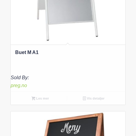
Buet M A1
Sold By:
preg.no
Les mer
Vis detaljer