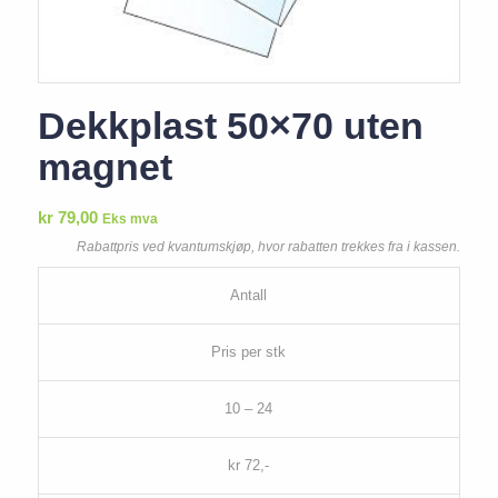
Dekkplast 50×70 uten
magnet
kr
79,00
Eks mva
Rabattpris ved kvantumskjøp, hvor rabatten trekkes fra i kassen.
Antall
Pris per stk
10 – 24
kr 72,-