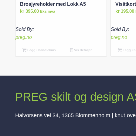
Brosjyreholder med Lokk A5
Visittkor
kr
395,00
kr
195,00
Eks mva
Sold By:
Sold By:
preg.no
preg.no
Legg i handlekurv
Vis detaljer
Legg i h
PREG skilt og design 
Halvorsens vei 34, 1365 Blommenholm | knut-ov