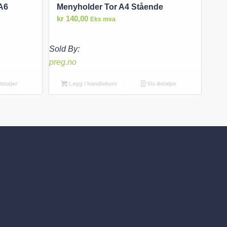
 A6
Menyholder Tor A4 Stående
kr
140,00
Eks mva
Sold By:
preg.no
etaljer
Legg i handlekurv
Vis detaljer