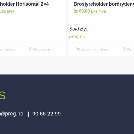
tholder Horisontal 2×4
Brosjyreholder bordrytter
kr
60,00
Eks mva
Eks mva
Sold By:
preg.no
andlekurv
Vis detaljer
Legg i handlekurv
Vis d
AS
e@preg.no | 90 66 22 99