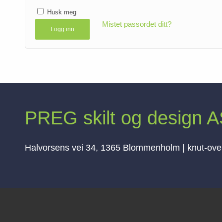
Husk meg
Mistet passordet ditt?
Logg inn
PREG skilt og design 
Halvorsens vei 34, 1365 Blommenholm | knut-ov