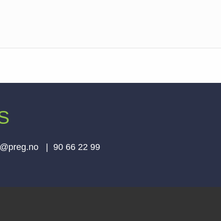
AS
e@preg.no | 90 66 22 99